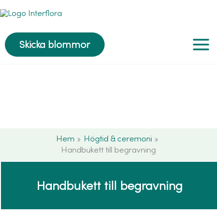
Hoppa
till
innehåll
Skicka blommor
Hem
Högtid & ceremoni
Handbukett till begravning
Handbukett till begravning