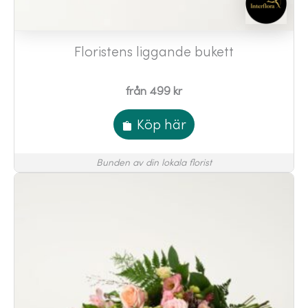
Floristens liggande bukett
från 499 kr
Köp här
Bunden av din lokala florist