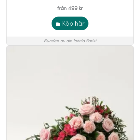
från 499 kr
Köp här
Bunden av din lokala florist