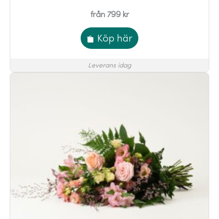
från 799 kr
Köp här
Leverans idag