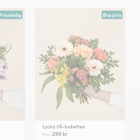
Prisvänlig
Bra pris
Lycka till-buketten
299 kr
från