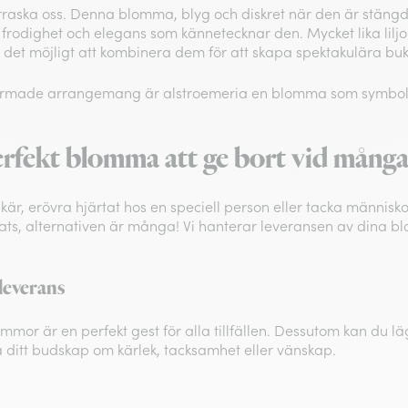
rraska oss. Denna blomma, blyg och diskret när den är stängd, d
frodighet och elegans som kännetecknar den. Mycket lika liljo
r det möjligt att kombinera dem för att skapa spektakulära bu
formade arrangemang är alstroemeria en blomma som symbol
rfekt blomma att ge bort vid många t
kär, erövra hjärtat hos en speciell person eller tacka människo
ts, alternativen är många! Vi hanterar leveransen av dina 
leverans
mor är en perfekt gest för alla tillfällen. Dessutom kan du lägg
ka ditt budskap om kärlek, tacksamhet eller vänskap.