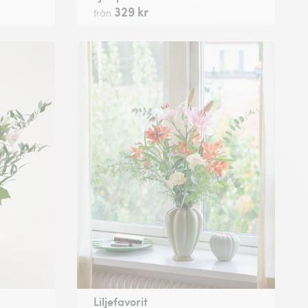
329 kr
från
Liljefavorit