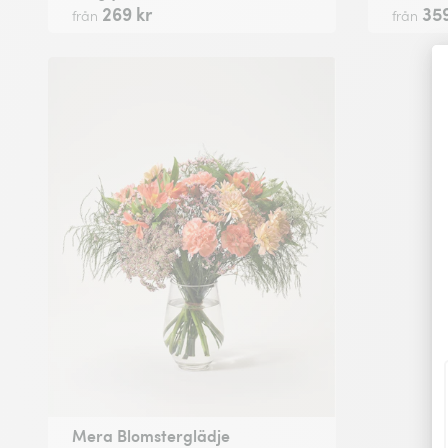
269 kr
359
från
från
Mera Blomsterglädje