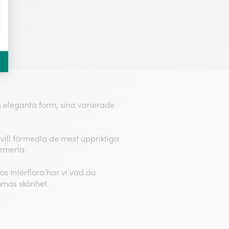
in eleganta form, sina varierade
ill förmedla de mest uppriktiga
oemeria.
s Interflora har vi vad du
mmas skönhet.