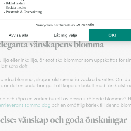
13 produkter visade av 13
 eleganta vänskapens blomma
ilja eller inkalilja, är exotiska blommor som uppskattas för s
lätt söta doft.
andra blommor, skapar alstroemeria vackra buketter. Om du v
on, är det en underbar gest att köpa en bukett med färsk alstr
eria och köpa en vacker bukett av dessa strålande blommor? Ho
emleverans samma dag
och en omåttlig kärlek till denna blo
else: vänskap och goda önskningar