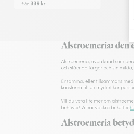
339 kr
från
Alstroemeria: den
Alstroemeria, även känd som perul
och slående färger och sin milda, 
Ensamma, eller tillsammans med 
känslorna till en mycket kär pers
Vill du veta lite mer om alstroem
behöver! Vi har vackra buketter,
h
Alstroemeria betyd