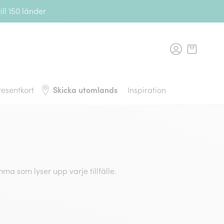
ll 150 länder
rans, tillbaka till startsidan
Skicka utomlands
resentkort
Inspiration
 som lyser upp varje tillfälle.