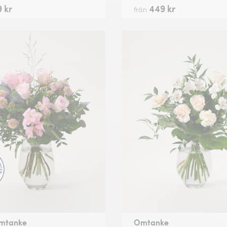
 kr
449 kr
från
omtanke
Omtanke