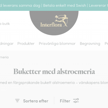
leverans samma dag | Betala enkelt med Swish | Levererar ti
Interflora - blomleve
a butik
dningar
Produkter
Prisvänliga blommor
Begravning
P
emeria
Buketter med alstroemeria
ed en färgsprakande bukett alstroemeria – vänskapens blomma
Sortera efter
Filter