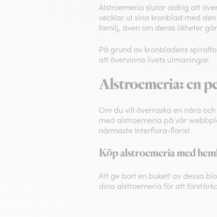
Alstroemeria slutar aldrig att öve
vecklar ut sina kronblad med den 
familj, även om deras likheter gö
På grund av kronbladens spiral
att övervinna livets utmaningar.
Alstroemeria: en pe
Om du vill överraska en nära och 
med alstroemeria på vår webbpla
närmaste Interflora-florist.
Köp alstroemeria med hem
Att ge bort en bukett av dessa blom
dina alstroemeria för att förstär