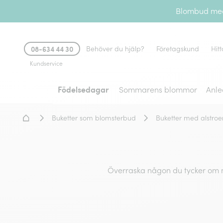
Blombud med 
08-634 44 30
Behöver du hjälp?
Företagskund
Hitt
Kundservice
Födelsedagar
Sommarens blommor
Anle
Hem - Blomsterleverans
Buketter som blomsterbud
Buketter med alstro
Överraska någon du tycker om m