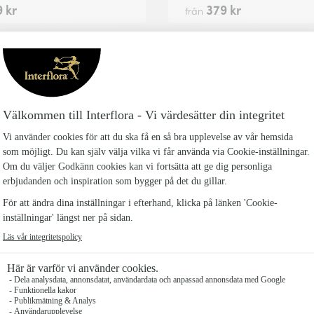
 kr
379 kr
från