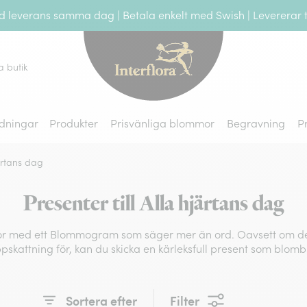
leverans samma dag | Betala enkelt med Swish | Levererar ti
Interflora - blomleve
a butik
dningar
Produkter
Prisvänliga blommor
Begravning
P
järtans dag
Presenter till Alla hjärtans dag
slor med ett Blommogram som säger mer än ord. Oavsett om det ä
pskattning för, kan du skicka en kärleksfull present som blom
Sortera efter
Filter