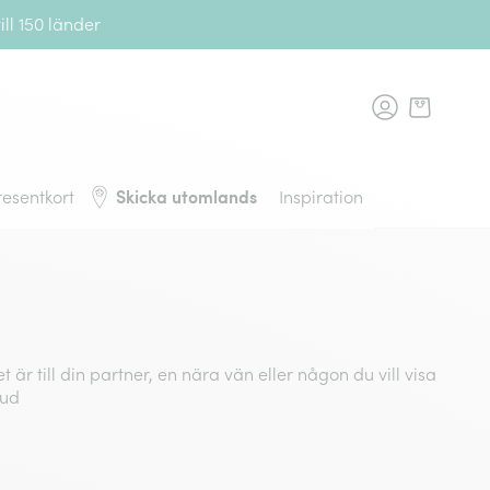
ll 150 länder
rans, tillbaka till startsidan
Skicka utomlands
resentkort
Inspiration
r till din partner, en nära vän eller någon du vill visa
bud