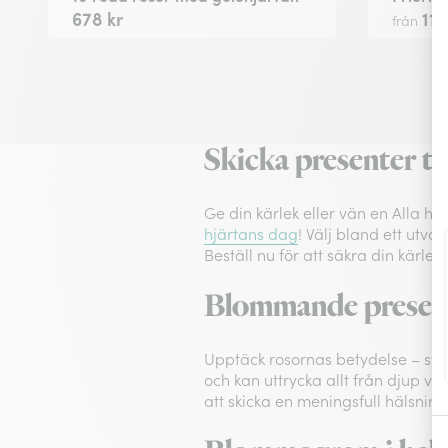
678 kr
119
från
Skicka presenter ti
Ge din kärlek eller vän en Alla 
hjärtans dag
! Välj bland ett utv
Beställ nu för att säkra din kärleks
Blommande presente
Upptäck rosornas betydelse – sym
och kan uttrycka allt från djup v
att skicka en meningsfull hälsning