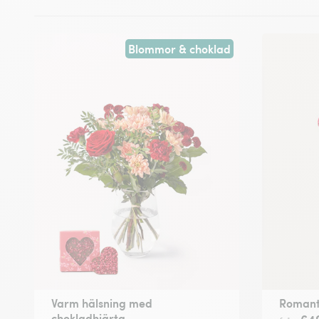
Blommor & choklad
Varm hälsning med
Romant
chokladhjärta