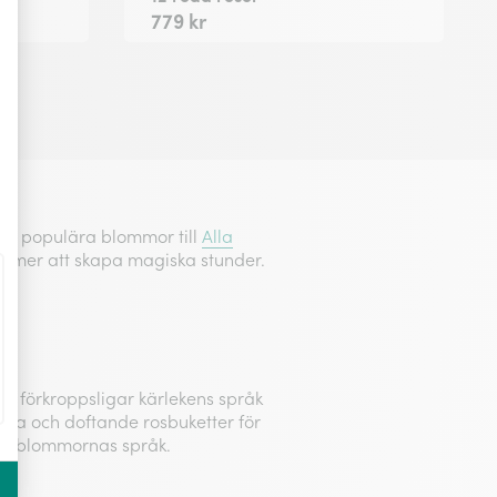
779 kr
åra populära blommor till
Alla
kommer att skapa magiska stunder.
r förkroppsligar kärlekens språk
lada och doftande rosbuketter för
 med blommornas språk.