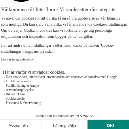
9 kr
295 kr
8 produkter visade av 8
ll Alla Hjärtans Dag
hjärtans dag present. Med en blomstrande överraskning med v
al av färgstarka roser och elegant arrangerade buketter som 
fulla gest och få leverans direkt till dörren.
r - en tidlös uppvaktning
bolen för kärlek, passion och skönhet. Våra handplockade roso
änskap till brinnande passion. Utforska vårt sortiment av färgg
 till någon speciell. Beställ nu för att förmedla dina känslor