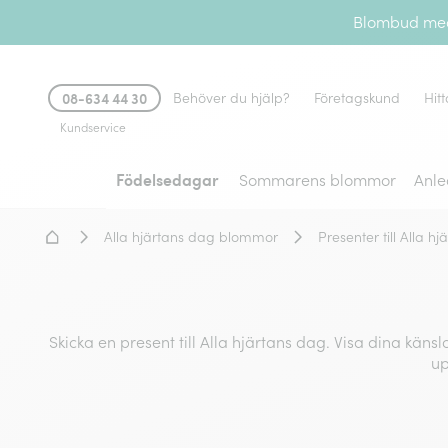
Blombud med 
08-634 44 30
Behöver du hjälp?
Företagskund
Hitt
Kundservice
Födelsedagar
Sommarens blommor
Anle
Hem - Blomsterleverans
Alla hjärtans dag blommor
Presenter till Alla h
Skicka en present till Alla hjärtans dag. Visa dina kän
up