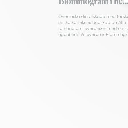
Blommogram i hela S
Överraska din älskade med färska
skicka kärlekens budskap på Alla h
ta hand om leveransen med omsor
ögonblick! Vi levererar Blommogr