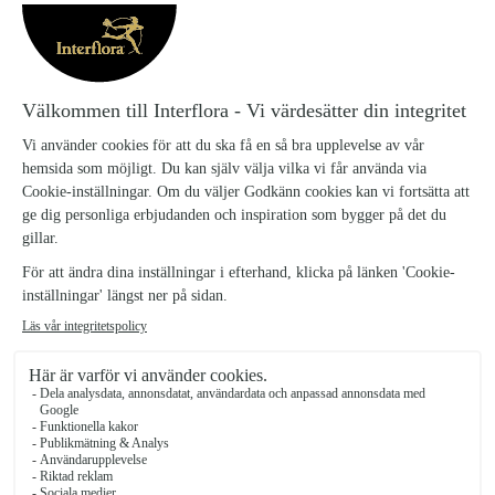
Exotica
605 kr
från
Happy Birthday Surprise Bouquet
550 kr
från
Bouquet of Mixed Cut Flowers
Arrangement of Seasonal Flowers
561 kr
605 kr
från
från