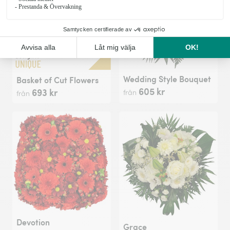
Wedding Style Bouquet
Basket of Cut Flowers
605 kr
693 kr
från
från
Devotion
Grace