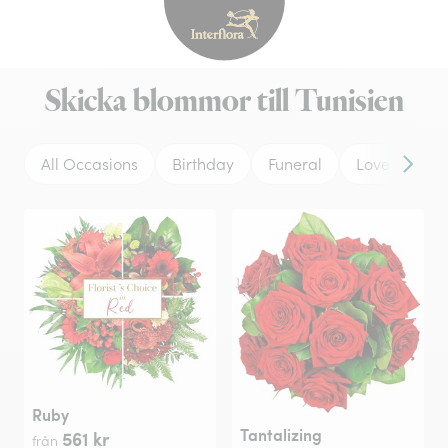
Interflora - blomleverans, t
Skicka blommor till Tunisien
All Occasions
Birthday
Funeral
Love
We
Framå
Ruby
Tantalizing
561 kr
från