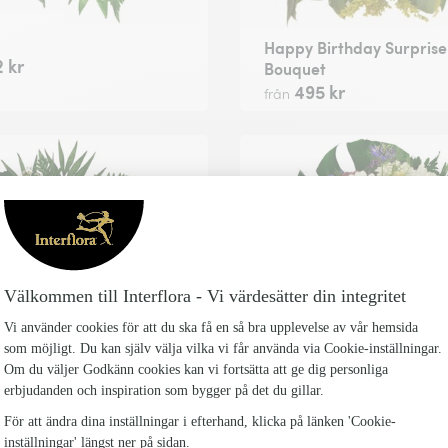
Happy Birthday Surprise
 kr
Bouquet
495 kr
från
Indigo