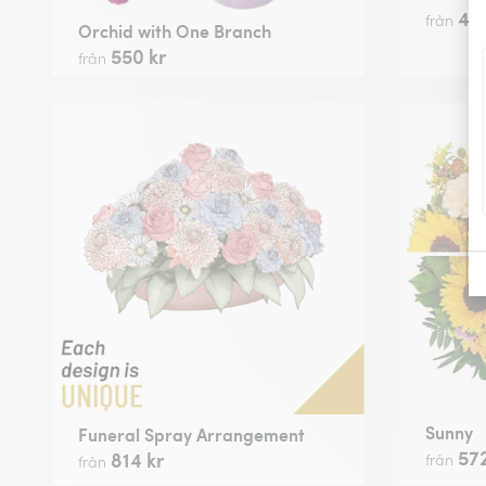
495
från
Orchid with One Branch
550 kr
från
Sunny
Funeral Spray Arrangement
572
814 kr
från
från