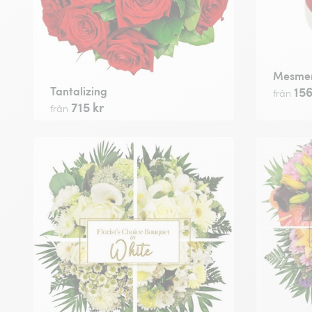
Mesmer
Tantalizing
156
från
715 kr
från