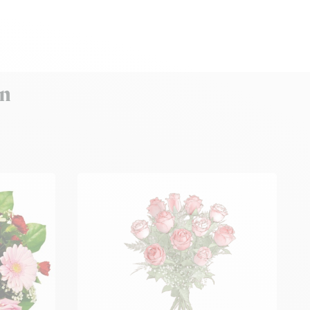
rans, tillbaka till startsidan
en