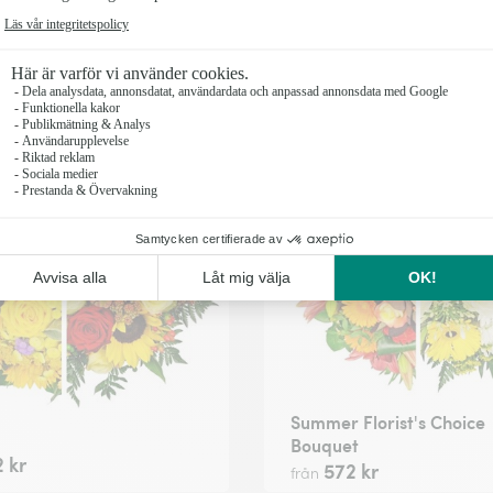
495 kr
från
 kr
Summer Florist's Choice
Bouquet
 kr
572 kr
från