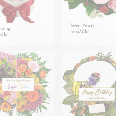
Flower Power
izing
572 kr
från
2 kr