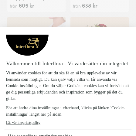
605 kr
638 kr
från
från
Notes of you - Sweet bouquet in pink tones
Embrace
638 kr
660 kr
från
från