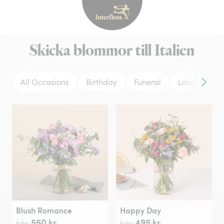
Interflora - blomleverans, t
Skicka blommor till Italien
All Occasions
Birthday
Funeral
Love
We
Framå
Blush Romance
Happy Day
550 kr
495 kr
från
från