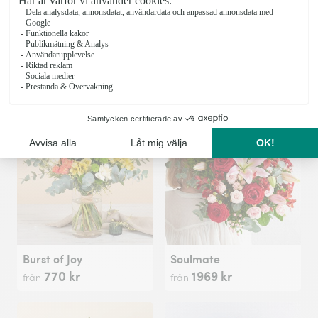
I love you
Little Kiss
418 kr
495 kr
från
från
Burst of Joy
Soulmate
770 kr
1969 kr
från
från