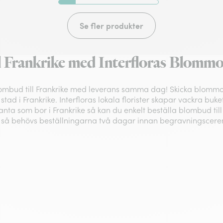
Se fler produkter
ll Frankrike med Interfloras Blom
ombud till Frankrike med leverans samma dag! Skicka blommor t
ad i Frankrike. Interfloras lokala florister skapar vackra buket
anta som bor i Frankrike så kan du enkelt beställa blombud til
så behövs beställningarna två dagar innan begravningscere