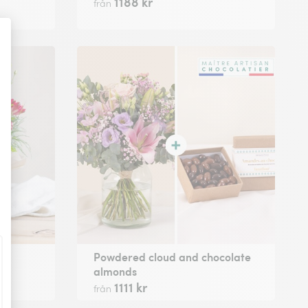
1188 kr
från
er
Powdered cloud and chocolate
almonds
1111 kr
från