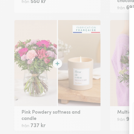
chocola
550 kr
från
693
från
Pink Powdery softness and
Multico
candle
935
från
737 kr
från