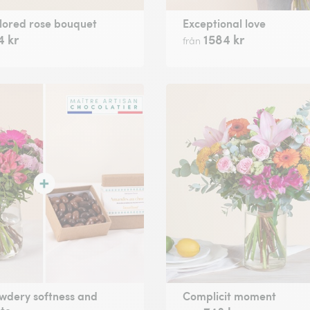
lored rose bouquet
Exceptional love
4 kr
1584 kr
från
wdery softness and
Complicit moment