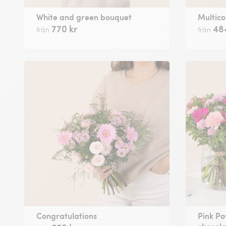
White and green bouquet
Multico
770 kr
48
från
från
Congratulations
Pink Po