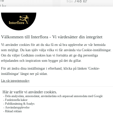
te
748 kr
från
 kr
lor palette bouquet
Happy birthday and wat
bubble
 kr
660 kr
från