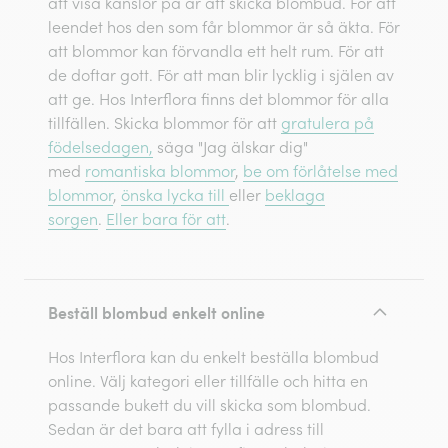
att visa känslor på är att skicka blombud. För att
leendet hos den som får blommor är så äkta. För
att blommor kan förvandla ett helt rum. För att
de doftar gott. För att man blir lycklig i själen av
att ge. Hos Interflora finns det blommor för alla
tillfällen. Skicka blommor för att
gratulera på
födelsedagen,
säga "Jag älskar dig"
med
romantiska blommor
,
be om förlåtelse med
blommor
,
önska lycka till
eller
beklaga
sorgen
.
Eller bara för att
.
Beställ blombud enkelt online
Hos Interflora kan du enkelt beställa blombud
online. Välj kategori eller tillfälle och hitta en
passande bukett du vill skicka som blombud.
Sedan är det bara att fylla i adress till