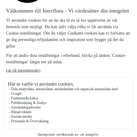
binds för hand av en engagerad florist,
med särskild omsorg om varje detalj.
Alltid nära
– din bukett skapas nära
leveransadressen, vilket ger fräschare
blommor och snabbare service.
Pålitlig och personlig leverans
– våra
florister levererar din beställning på valt
datum, med professionalism och
finkänslighet.
Våra blomsterbutiker i de större städerna
och i hela Sverige
Stockholm
Göteborg
Malmö
Uppsala
Västerås
Helsingborg
Örebro
Lund
Norrköping
Linköping
Hitta butik