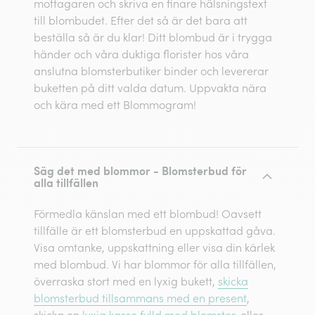
mottagaren och skriva en finare hälsningstext
till blombudet. Efter det så är det bara att
beställa så är du klar! Ditt blombud är i trygga
händer och våra duktiga florister hos våra
anslutna blomsterbutiker binder och levererar
buketten på ditt valda datum. Uppvakta nära
och kära med ett Blommogram!
Säg det med blommor - Blomsterbud för
alla tillfällen
Förmedla känslan med ett blombud! Oavsett
tillfälle är ett blomsterbud en uppskattad gåva.
Visa omtanke, uppskattning eller visa din kärlek
med blombud. Vi har blommor för alla tillfällen,
överraska stort med en lyxig bukett,
skicka
blomsterbud tillsammans med en present
,
skicka en
lyxig kasse fylld med blomster
, eller