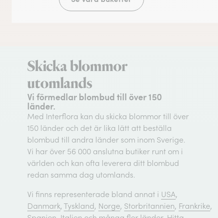
Skicka blommor
utomlands
Vi förmedlar blombud till över 150
länder.
Med Interflora kan du skicka blommor till över
150 länder och det är lika lätt att beställa
blombud till andra länder som inom Sverige.
Vi har över 56 000 anslutna butiker runt om i
världen och kan ofta leverera ditt blombud
redan samma dag utomlands.
Vi finns representerade bland annat i
USA
,
Danmark
,
Tyskland
,
Norge
,
Storbritannien
,
Frankrike
,
Spanien
,
Italien
och många fler länder. Hitta