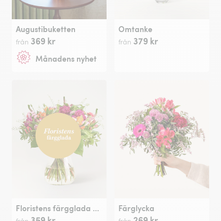
Augustibuketten
Omtanke
369 kr
379 kr
från
från
Månadens nyhet
Floristens färgglada bukett
Färglycka
359 kr
269 kr
från
från