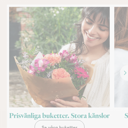
Fr
Prisvänliga buketter. Stora känslor
S
Se våra buketter