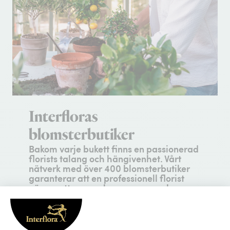
Interfloras
blomsterbutiker
Bakom varje bukett finns en passionerad
florists talang och hängivenhet. Vårt
nätverk med över 400 blomsterbutiker
garanterar att en professionell florist
nära mottagaren komponerar och
binder en unik skapelse för hand, just för
dig.
Hantverksskicklighet
– varje arrangemang