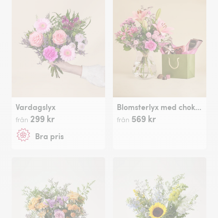
Vardagslyx
Blomsterlyx med chokladpåse
299 kr
569 kr
från
från
Bra pris