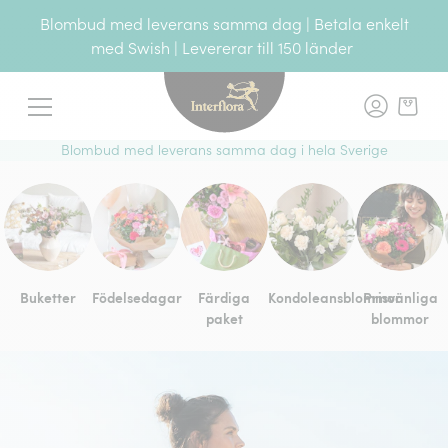
Blombud med leverans samma dag | Betala enkelt
med Swish | Levererar till 150 länder
Meny
Blombud med leverans samma dag i hela Sverige
Buketter
Födelsedagar
Färdiga
Kondoleansblommor
Prisvänliga
paket
blommor