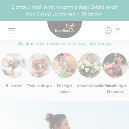
Blombud med leverans samma dag | Betala enkelt
med Swish | Levererar till 150 länder
Meny
Blombud med leverans samma dag i hela Sverige
Buketter
Födelsedagar
Färdiga
Kondoleansblommor
Prisvänliga
paket
blommor