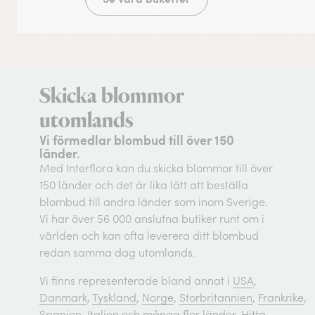
Skicka blommor
utomlands
Vi förmedlar blombud till över 150
länder.
Med Interflora kan du skicka blommor till över
150 länder och det är lika lätt att beställa
blombud till andra länder som inom Sverige.
Vi har över 56 000 anslutna butiker runt om i
världen och kan ofta leverera ditt blombud
redan samma dag utomlands.
Vi finns representerade bland annat i
USA
,
Danmark
,
Tyskland
,
Norge
,
Storbritannien
,
Frankrike
,
Spanien
,
Italien
och många fler länder. Hitta