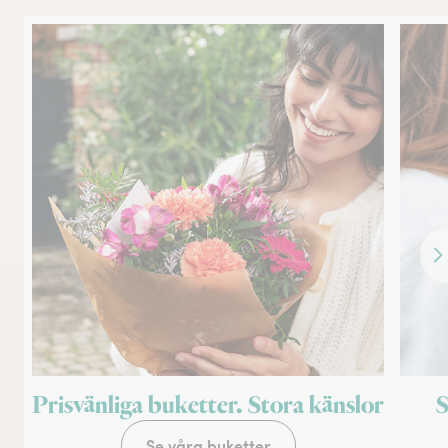
Fr
Prisvänliga buketter. Stora känslor
S
Se våra buketter