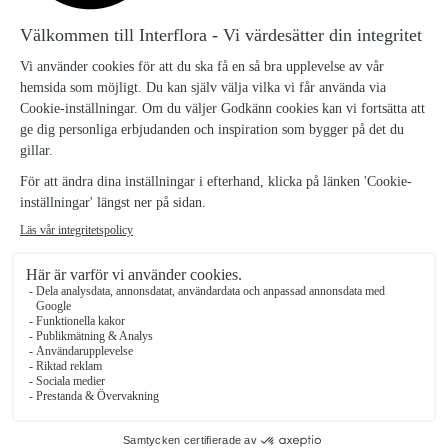
binds för hand av en engagerad florist,
med särskild omsorg om varje detalj.
Alltid nära
– din bukett skapas nära
leveransadressen, vilket ger fräschare
blommor och snabbare service.
Pålitlig och personlig leverans
– våra
florister levererar din beställning på valt
datum, med professionalism och
finkänslighet.
Våra blomsterbutiker i de större städerna
och i hela Sverige
Stockholm
Göteborg
Malmö
Uppsala
Västerås
Helsingborg
Örebro
Lund
Norrköping
Linköping
Hitta butik