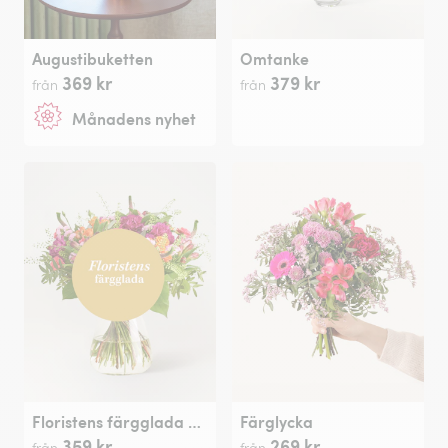
Augustibuketten
Omtanke
369 kr
379 kr
från
från
Månadens nyhet
Floristens färgglada bukett
Färglycka
359 kr
269 kr
från
från