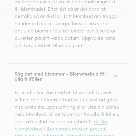
mottagaren och skriva en finare hälsningstext
till blombudet. Efter det så är det bara att
beställa så är du klar! Ditt blombud är i trygga
händer och våra duktiga florister hos våra
anslutna blomsterbutiker binder och levererar
buketten på ditt valda datum. Uppvakta nära
och kära med ett Blommogram!
Säg det med blommor - Blomsterbud för
alla tillfällen
Förmedla känslan med ett blombud! Oavsett
tillfälle är ett blomsterbud en uppskattad gåva.
Visa omtanke, uppskattning eller visa din kärlek
med blombud. Vi har blommor för alla tillfällen,
överraska stort med en lyxig bukett,
skicka
blomsterbud tillsammans med en present
,
skicka en
lyxig kasse fylld med blomster
, eller