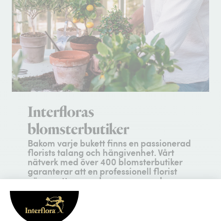
Interfloras
blomsterbutiker
Bakom varje bukett finns en passionerad
florists talang och hängivenhet. Vårt
nätverk med över 400 blomsterbutiker
garanterar att en professionell florist
nära mottagaren komponerar och
binder en unik skapelse för hand, just för
dig.
Hantverksskicklighet
– varje arrangemang