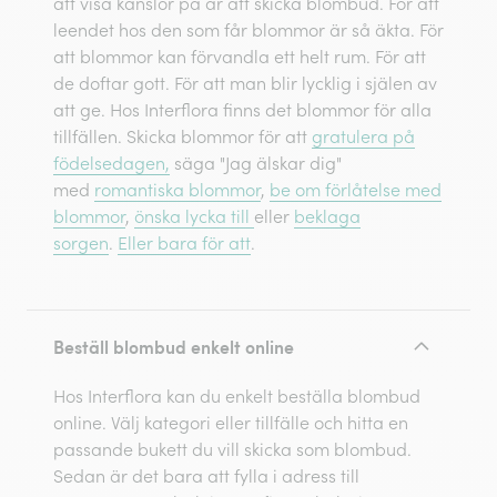
att visa känslor på är att skicka blombud. För att
leendet hos den som får blommor är så äkta. För
att blommor kan förvandla ett helt rum. För att
de doftar gott. För att man blir lycklig i själen av
att ge. Hos Interflora finns det blommor för alla
tillfällen. Skicka blommor för att
gratulera på
födelsedagen,
säga "Jag älskar dig"
med
romantiska blommor
,
be om förlåtelse med
blommor
,
önska lycka till
eller
beklaga
sorgen
.
Eller bara för att
.
Beställ blombud enkelt online
Hos Interflora kan du enkelt beställa blombud
online. Välj kategori eller tillfälle och hitta en
passande bukett du vill skicka som blombud.
Sedan är det bara att fylla i adress till