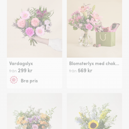
Vardagslyx
Blomsterlyx med chokladpåse
299 kr
569 kr
från
från
Bra pris